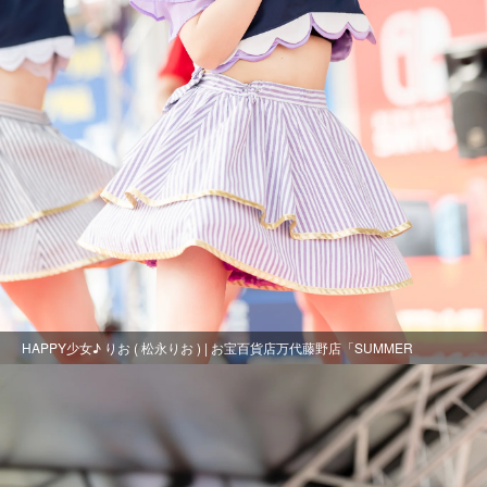
HAPPY少女♪ りお ( 松永りお ) | お宝百貨店万代藤野店「SUMMER
FESTIVAL 2021」2日目