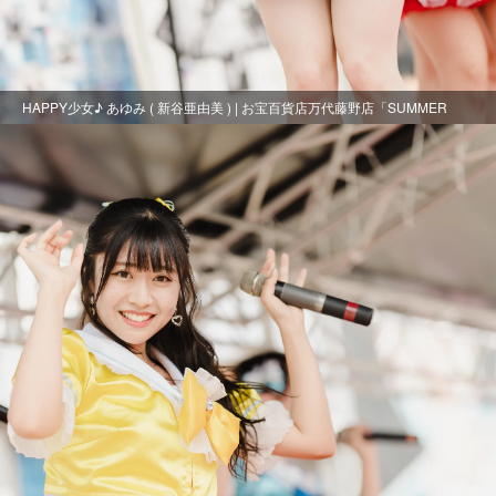
HAPPY少女♪ あゆみ ( 新谷亜由美 ) | お宝百貨店万代藤野店「SUMMER
FESTIVAL 2021」1日目