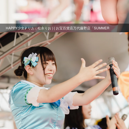
HAPPY少女♪ りお ( 松永りお ) | お宝百貨店万代藤野店「SUMMER
FESTIVAL 2021」1日目