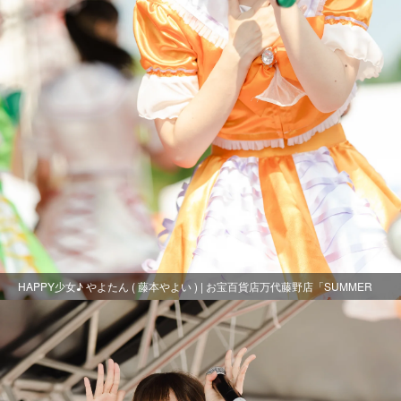
HAPPY少女♪ やよたん ( 藤本やよい ) | お宝百貨店万代藤野店「SUMMER
FESTIVAL 2021」1日目