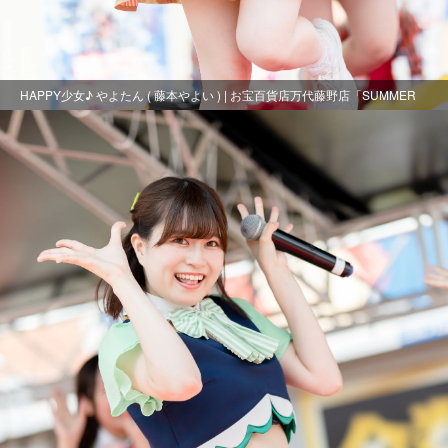
HAPPY少女♪ やよたん ( 藤本やよい ) | お宝百貨店万代藤野店「SUMMER
FESTIVAL 2021」2日目