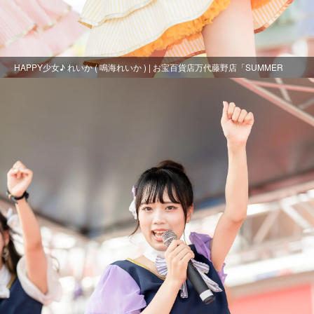
HAPPY少女♪ れいか ( 鳴海れいか ) | お宝百貨店万代藤野店「SUMMER
FESTIVAL 2021」2日目