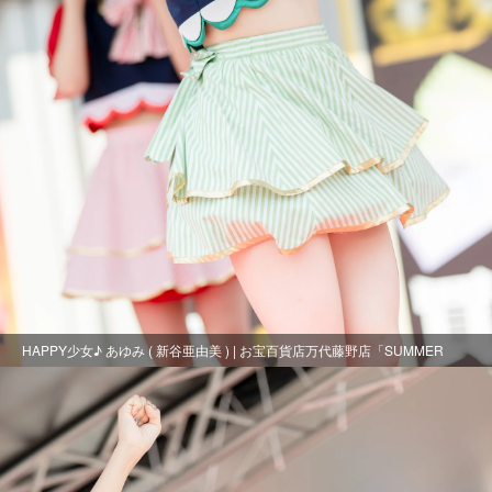
HAPPY少女♪ あゆみ ( 新谷亜由美 ) | お宝百貨店万代藤野店「SUMMER
FESTIVAL 2021」2日目