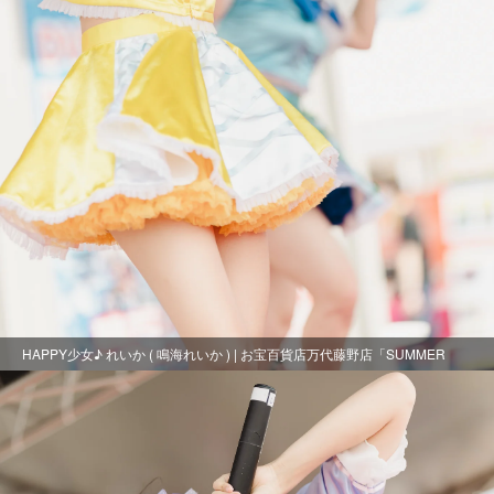
HAPPY少女♪ れいか ( 鳴海れいか ) | お宝百貨店万代藤野店「SUMMER
FESTIVAL 2021」1日目