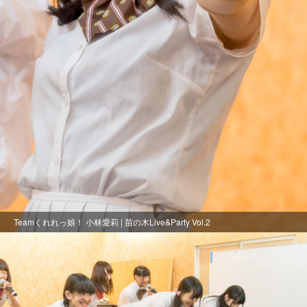
Teamくれれっ娘！ 小林愛莉 | 苗の木Live&Party Vol.2