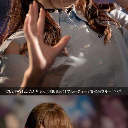
ICE☆PASTEL のんちゃん ( 木田葉音 ) | フルーティー定期公演フルーツバス
ケット～おまる生誕～