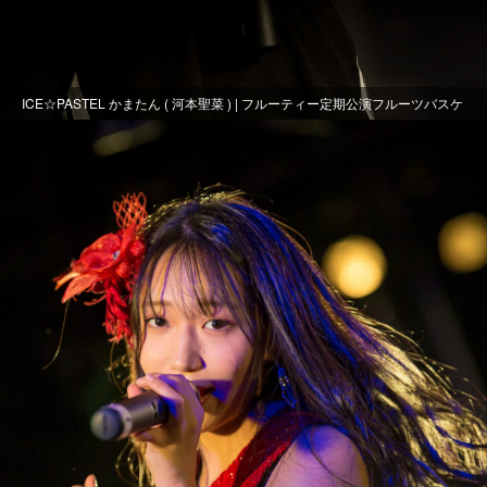
ICE☆PASTEL かまたん ( 河本聖菜 ) | フルーティー定期公演フルーツバスケ
ット～おまる生誕～