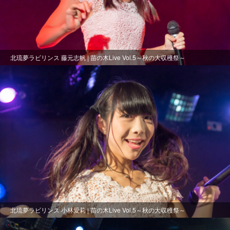
北琉夢ラビリンス 藤元志帆 | 苗の木Live Vol.5～秋の大収穫祭～
北琉夢ラビリンス 小林愛莉 | 苗の木Live Vol.5～秋の大収穫祭～