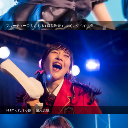
フルーティー♡ りなちる ( 藤堂理奈 ) | ウイングベイ小樽
Teamくれれっ娘！ 藤元志帆