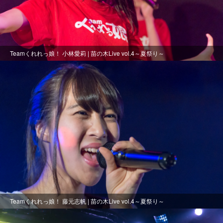
Teamくれれっ娘！ 小林愛莉 | 苗の木Live vol.4～夏祭り～
Teamくれれっ娘！ 藤元志帆 | 苗の木Live vol.4～夏祭り～