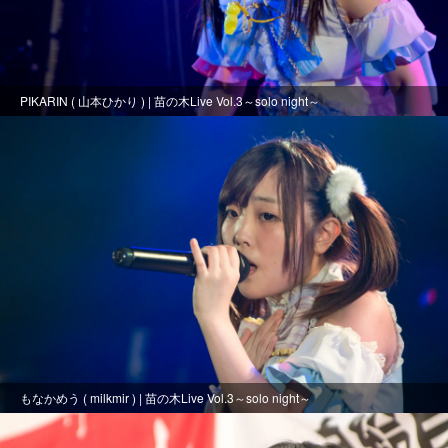
PIKARIN ( 山本ひかり ) | 苗の木Live Vol.3～solo night～
もなかめう ( milkmir ) | 苗の木Live Vol.3～solo night～