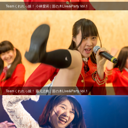
Teamくれれっ娘！ 小林愛莉 | 苗の木Live&Party Vol.1
Teamくれれっ娘！ 藤元志帆 | 苗の木Live&Party Vol.1