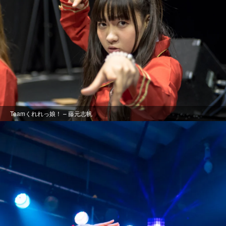
Teamくれれっ娘！ – 藤元志帆