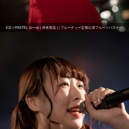
ICE☆PASTEL ゆーゆ ( 岸本悠花 ) | フルーティー定期公演フルーツバスケッ
ト～おまる生誕～