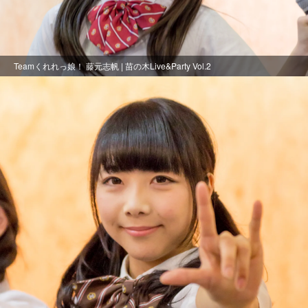
Teamくれれっ娘！ 藤元志帆 | 苗の木Live&Party Vol.2