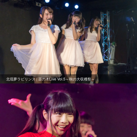
北琉夢ラビリンス | 苗の木Live Vol.5～秋の大収穫祭～