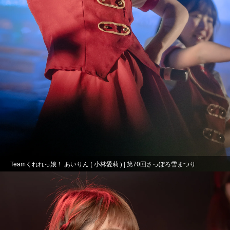
Teamくれれっ娘！ あいりん ( 小林愛莉 ) | 第70回さっぽろ雪まつり