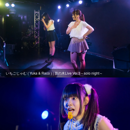
いちごじゃむ ( Yuka & Raco ) | 苗の木Live Vol.3～solo night～