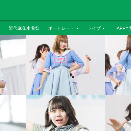
近代麻雀水着祭
ポートレート
ライブ
HAPPY
水着
屋外イベント
新谷亜
浴衣
インストアイベント
宮白琉
ツインテール
Sound Lab mole
ポニーテール
Space Art Studio
ライブプロ事務所
SPiCE
大通公園
XENON
百合が原公園
ライブプロホールZ