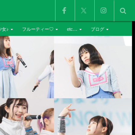
少女♪
フルーティー♡
etc…
ブログ
由美
鳴海れいか
ICECREAM SCREAM
イベントレポート
那
晴乃せり
ぺろぺろきゃんでぃ
ライブプロ海イベ
井沼真愛
G.E.E.K
雑記
神楽まりあ
POPPING☆SMILE
俺写真
白咲華
Tokyo Story
ex.HAPPY少女♪
SNOW CRYSTAL