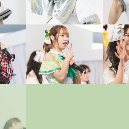
豊平公園
苗の木Live
中島公園
さっぽろ雪まつり
円山公園
札幌PARCO