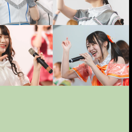
Teamくれれっ娘！
ICE☆PASTEL
ex.フルーティー♡
ex.Cradle