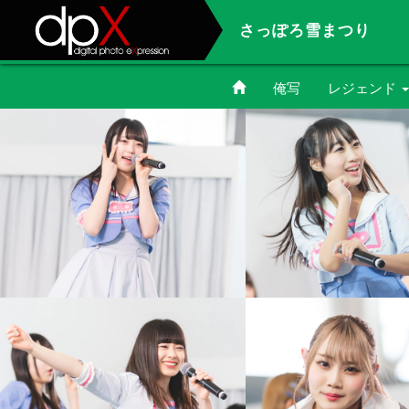
さっぽろ雪まつり
俺写
レジェンド
佐々木優香
岸本悠花
本田みく
北出彩
藤本やよい
孫田ちひろ