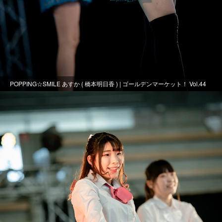
POPPING☆SMILE あすか ( 橋本明日香 ) | ゴールデンマーケット！ Vol.44