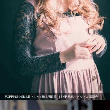
POPPING☆SMILE あすか ( 橋本明日香 ) | SMP 札幌モデルプロ 撮影会