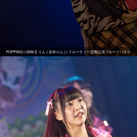
POPPING☆SMILE りん ( 谷本りん ) | フルーティー定期公演フルーツバスケ
ット～おまる生誕～