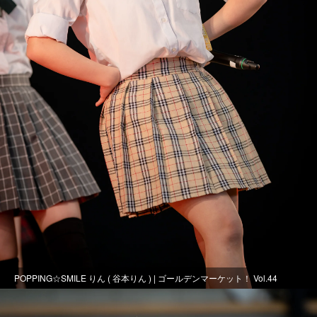
POPPING☆SMILE りん ( 谷本りん ) | ゴールデンマーケット！ Vol.44