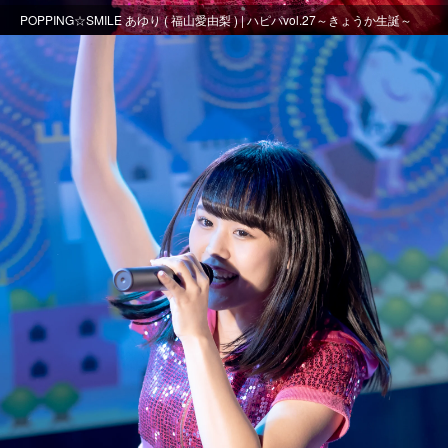
POPPING☆SMILE あゆり ( 福山愛由梨 ) | ハピパvol.27～きょうか生誕～