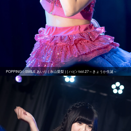
POPPING☆SMILE あいり ( 永山愛梨 ) | ハピパvol.27～きょうか生誕～