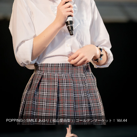
POPPING☆SMILE あゆり ( 福山愛由梨 ) | ゴールデンマーケット！ Vol.44