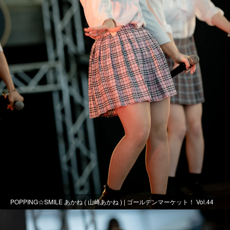
POPPING☆SMILE あかね ( 山崎あかね ) | ゴールデンマーケット！ Vol.44