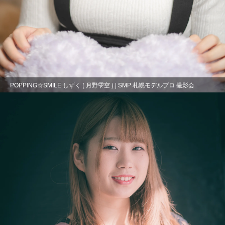
POPPING☆SMILE しずく ( 月野雫空 ) | SMP 札幌モデルプロ 撮影会