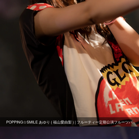
POPPING☆SMILE あゆり ( 福山愛由梨 ) | フルーティー定期公演フルーツバ
スケット～おまる生誕～