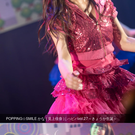
POPPING☆SMILE かな ( 見上佳奈 ) | ハピパvol.27～きょうか生誕～