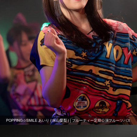
POPPING☆SMILE あいり ( 永山愛梨 ) | フルーティー定期公演フルーツバス
ケット～おまる生誕～