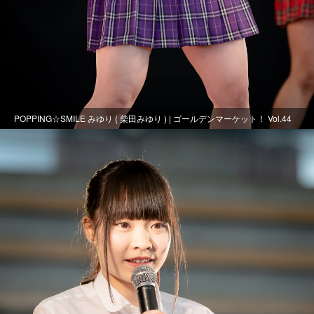
POPPING☆SMILE みゆり ( 柴田みゆり ) | ゴールデンマーケット！ Vol.44