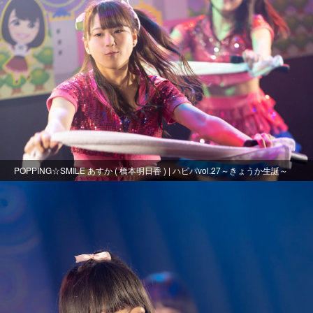
POPPING☆SMILE あすか ( 橋本明日香 ) | ハピパvol.27～きょうか生誕～