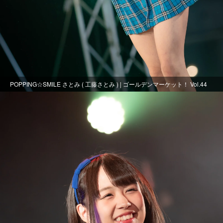
POPPING☆SMILE さとみ ( 工藤さとみ ) | ゴールデンマーケット！ Vol.44