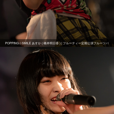
POPPING☆SMILE あすか ( 橋本明日香 ) | フルーティー定期公演フルーツバ
スケット～おまる生誕～