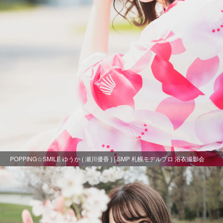
POPPING☆SMILE ゆうか ( 瀬川優香 ) | SMP 札幌モデルプロ 浴衣撮影会