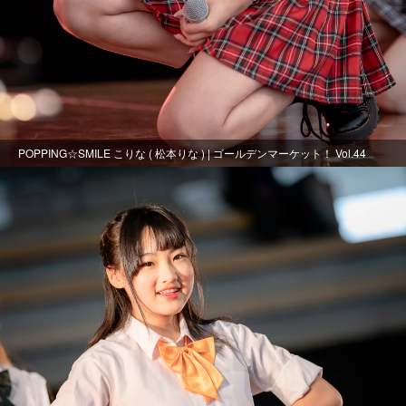
POPPING☆SMILE こりな ( 松本りな ) | ゴールデンマーケット！ Vol.44