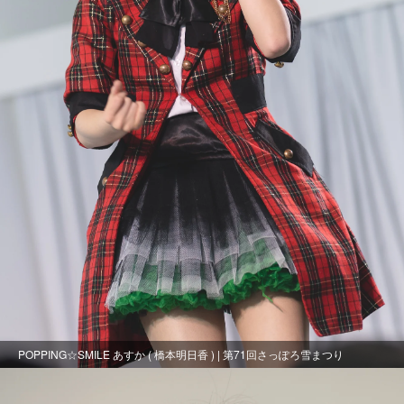
POPPING☆SMILE あすか ( 橋本明日香 ) | 第71回さっぽろ雪まつり