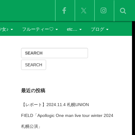
少女♪
フルーティー♡
etc…
ブログ
由美
鳴海れいか
ICECREAM SCREAM
イベントレポート
那
晴乃せり
ぺろぺろきゃんでぃ
ライブプロ海イベ
井沼真愛
G.E.E.K
雑記
神楽まりあ
POPPING☆SMILE
俺写真
最近の投稿
白咲華
Tokyo Story
【レポート】2024.11.4 札幌UNION
ex.HAPPY少女♪
FIELD「Apollogic One man live tour winter 2024
札幌公演」
SNOW CRYSTAL