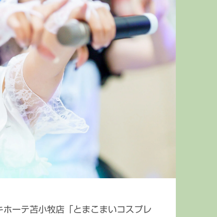
豊平公園
苗の木Live
中島公園
さっぽろ雪まつり
円山公園
札幌PARCO
ン・キホーテ苫小牧店「とまこまいコスプレ