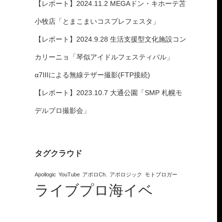
【レポート】2024.11.2 MEGAドン・キホーテ苫
Teamくれれっ娘！
小牧店「とまこまいコスプレフェスタ」
ICE☆PASTEL
【レポート】2024.9.28 生活支援型文化施設コン
ex.フルーティー♡
カリーニョ「琴似アイドルフェスティバル」
α7IIIによる無線テザー撮影(FTP接続)
ex.Cradle
【レポート】2023.10.7 大通公園「SMP 札幌モ
デルプロ撮影会」
タグクラウド
Apollogic
YouTube
アポロCh.
アポロジック
モトブロガー
ライブプロ海イベ