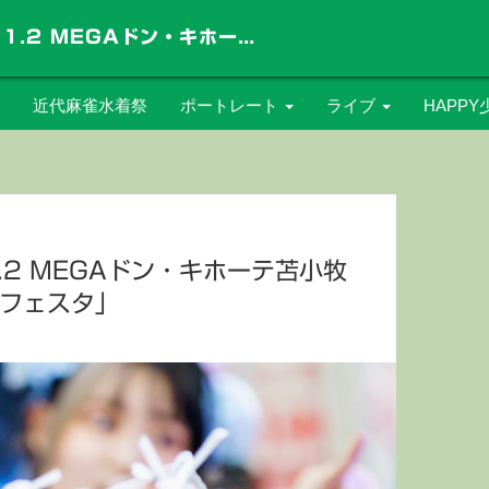
【レポート】2024.11.2 MEGAドン・キホーテ苫小牧店「とまこまいコスプレフェスタ」
近代麻雀水着祭
ポートレート
ライブ
HAPPY
水着
屋外イベント
新谷亜
浴衣
インストアイベント
宮白琉
ツインテール
Sound Lab mole
1.2 MEGAドン・キホーテ苫小牧
フェスタ」
ポニーテール
Space Art Studio
ライブプロ事務所
SPiCE
大通公園
XENON
百合が原公園
ライブプロホールZ