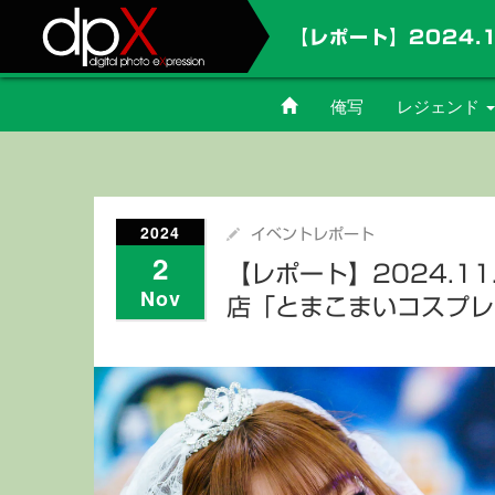
俺写
レジェンド
佐々木優香
岸本悠花
2024
イベントレポート
2
本田みく
【レポート】2024.1
Nov
店「とまこまいコスプレ
北出彩
藤本やよい
孫田ちひろ