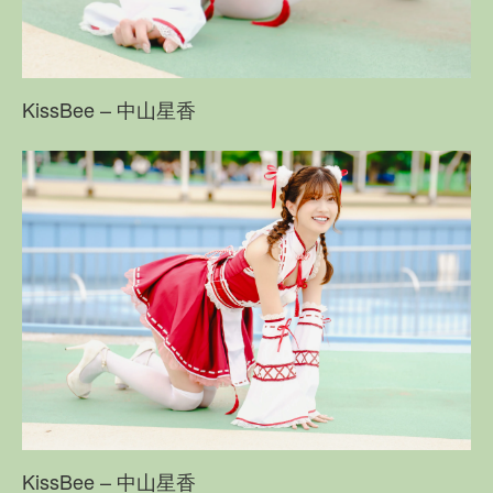
KissBee – 中山星香
KissBee – 中山星香