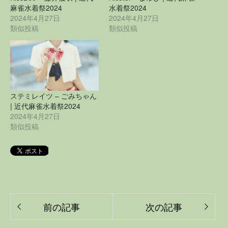
麻雀水着祭2024
水着祭2024
2024年4月27日
2024年4月27日
類似投稿
類似投稿
ステミレイツ – ごみちゃん
| 近代麻雀水着祭2024
2024年4月27日
類似投稿
前の記事
次の記事