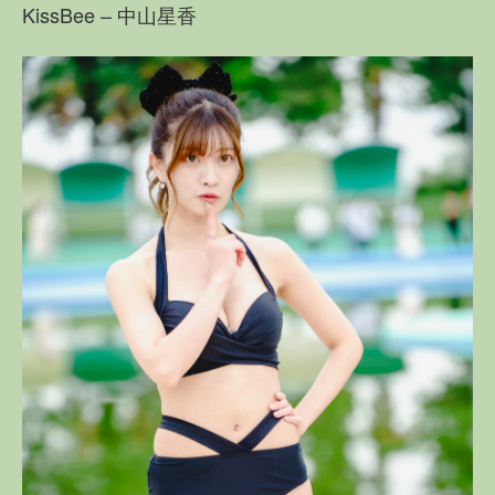
KissBee – 中山星香