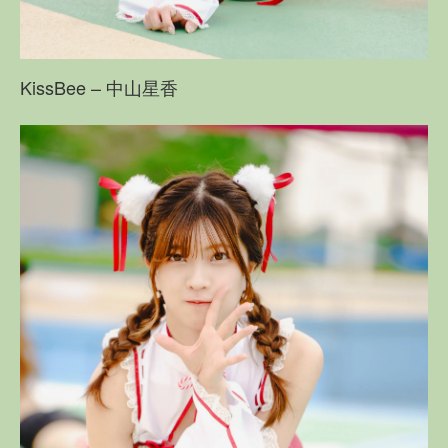
KissBee – 中山星香