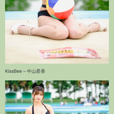
KissBee – 中山星香