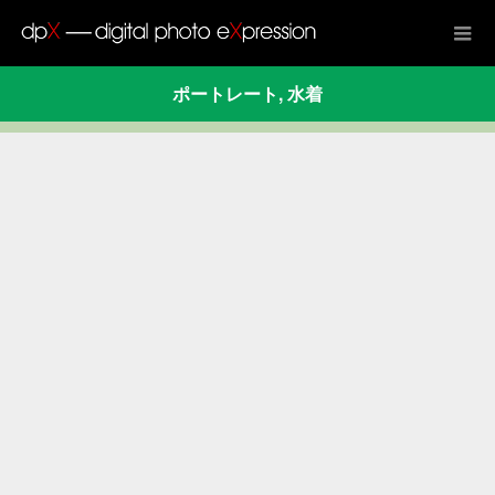
ポートレート
,
水着