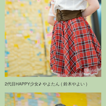
2代目HAPPY少女♪ やよたん ( 鈴木やよい )