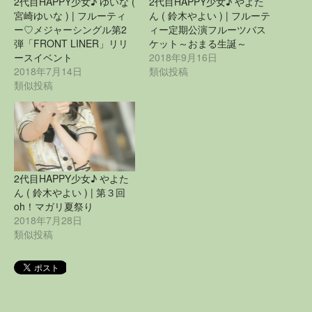
2代目HAPPY少女♪ ゆいな (
2代目HAPPY少女♪ やよた
宮崎ゆいな ) | フルーティ
ん ( 鈴木やよい ) | フルーテ
ー♡メジャーシングル第2
ィー定期公演フルーツバス
弾「FRONT LINER」リリ
ケット～おまる生誕～
ースイベント
2018年9月16日
2018年7月14日
類似投稿
類似投稿
2代目HAPPY少女♪ やよた
ん ( 鈴木やよい ) | 第３回
oh！マガリ夏祭り
2018年7月28日
類似投稿