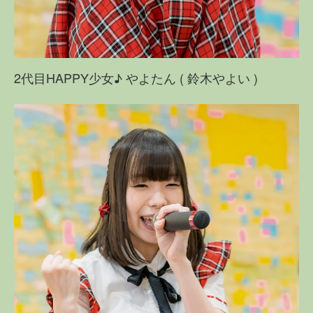
2代目HAPPY少女♪ やよたん ( 鈴木やよい )