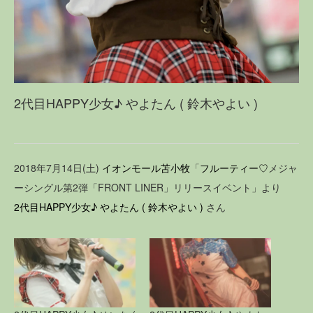
2代目HAPPY少女♪ やよたん ( 鈴木やよい )
2018年7月14日(土)
イオンモール苫小牧
「
フルーティー♡
メジャ
ーシングル第2弾「FRONT LINER」リリースイベント」より
2代目HAPPY少女♪
やよたん ( 鈴木やよい )
さん