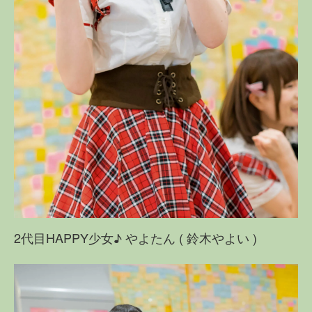
2代目HAPPY少女♪ やよたん ( 鈴木やよい )