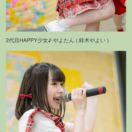
2代目HAPPY少女♪ やよたん ( 鈴木やよい )