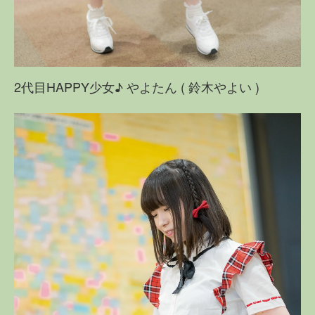
2代目HAPPY少女♪ やよたん ( 鈴木やよい )