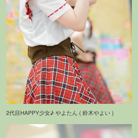
2代目HAPPY少女♪ やよたん ( 鈴木やよい )