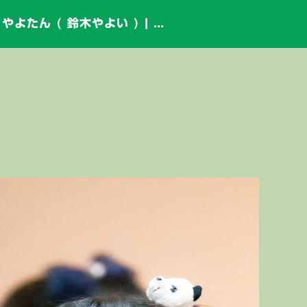
2代目HAPPY少女♪ やよたん ( 鈴木やよい ) | ディノスパーク×ライブプロ マンスリーLIVE vol.2