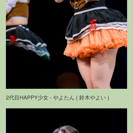
2代目HAPPY少女 - やよたん ( 鈴木やよい )