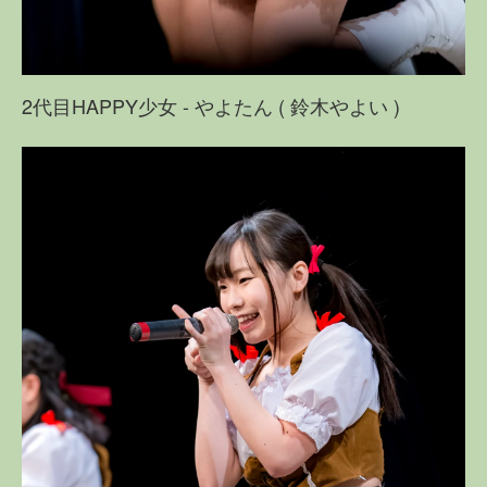
2代目HAPPY少女 - やよたん ( 鈴木やよい )