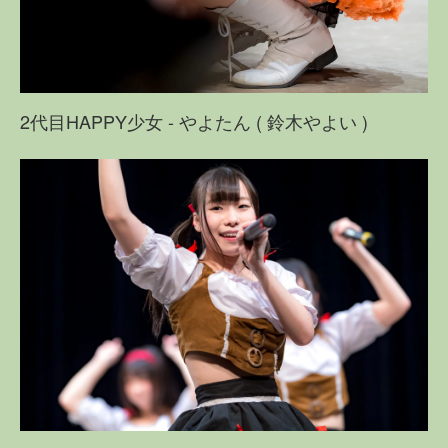
2代目HAPPY少女 - やよたん ( 鈴木やよい )