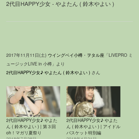
2代目HAPPY少女 - やよたん ( 鈴木やよい )
2017年11月11日(土)
ウイングベイ小樽
・
ヲタル座
「LIVEPRO ミ
ュージックLIVE in 小樽」より
2代目HAPPY少女♪
やよたん ( 鈴木やよい )
さん
2代目HAPPY少女♪ やよた
2代目HAPPY少女♪ やよた
ん ( 鈴木やよい ) | 第３回
ん ( 鈴木やよい ) | アイドル
oh！マガリ夏祭り
バスケット特別編
2018年7月28日
2018年4月21日