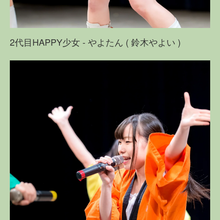
2代目HAPPY少女 - やよたん ( 鈴木やよい )