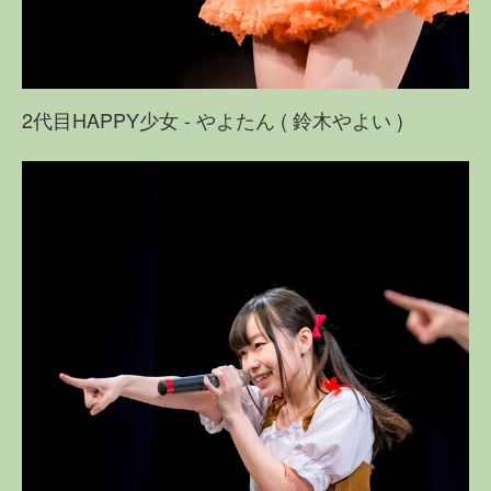
2代目HAPPY少女 - やよたん ( 鈴木やよい )