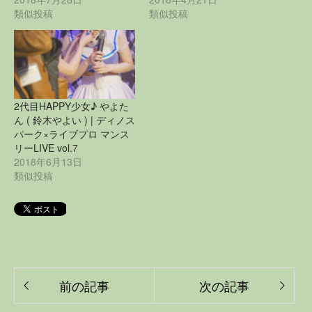
類似投稿
類似投稿
2代目HAPPY少女♪ やよた
ん ( 鈴木やよい ) | ディノス
パーク×ライブプロ マンス
リーLIVE vol.7
2018年6月13日
類似投稿
前の記事
次の記事