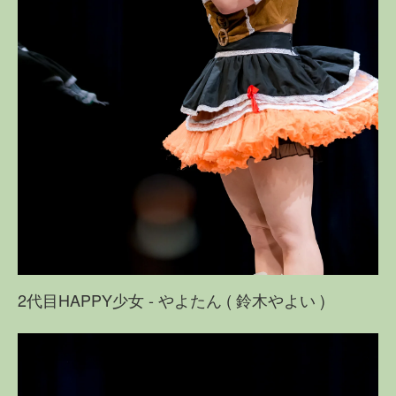
2代目HAPPY少女 - やよたん ( 鈴木やよい )