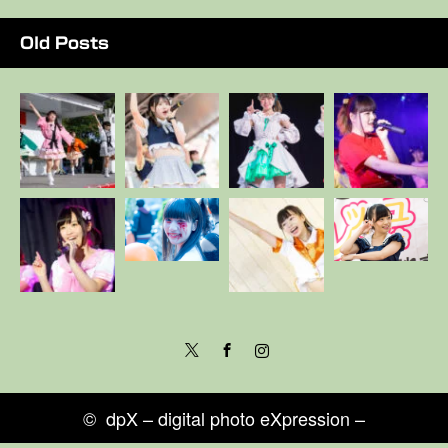
Old Posts
Twitter
Facebook
Instagram
©
dpX – digital photo eXpression –