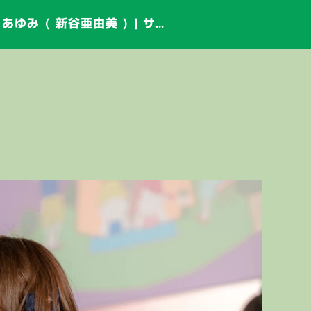
2代目HAPPY少女♪ あゆみ ( 新谷亜由美 ) | サッポロファクトリーウイークデーライブ