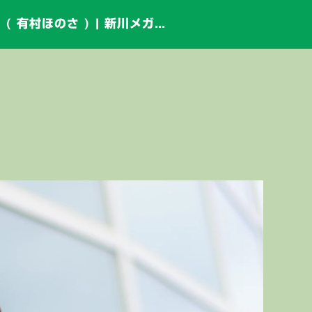
フルーティー♡ ほのさ ( 有村ほのさ ) | 新川メガ・ドン・キホーテ インストアライブ2017 Vol.1