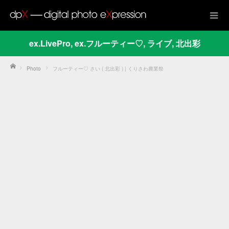
ex.LivePro
,
ex.フルーティー♡
,
ライブ
,
北出彩
Home
Photo
フルーティー♡ さい ( 北出彩 ) | くりさわ農業祭