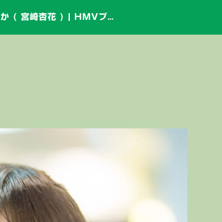
フルーティー♡ きょうか ( 宮崎杏花 ) | HMVプレゼンツライブプロマンスリーLIVE